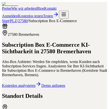
Preise
Wie wir arbeiten
Blog
Kontakt
Anmelden
Kostenlos testen
Testen
Start
/
PLZ
/
27580
/
Subscription Box E-Commerce
27580
Bremerhaven
Subscription Box E-Commerce
KI-
Sichtbarkeit in
27580
Bremerhaven
Abo-Box Anbieter: Werden Sie empfohlen, wenn Kunden nach
Subscription-Services fragen.
Analysieren Sie Ihre KI-Sichtbarkeit
für
Subscription Box E-Commerce
in
Bremerhaven
(
Kreisfreie Stadt
Bremerhaven
,
Bremen
).
Kostenlos analysieren
Demo anfragen
Standort Details