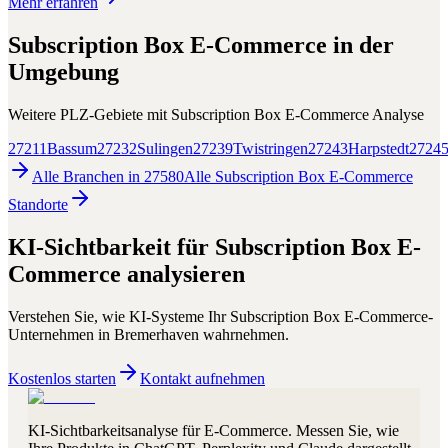
Mehr erfahren
Subscription Box E-Commerce
in der
Umgebung
Weitere PLZ-Gebiete mit
Subscription Box E-Commerce
Analyse
27211
Bassum
27232
Sulingen
27239
Twistringen
27243
Harpstedt
2724
Alle Branchen in
27580
Alle
Subscription Box E-Commerce
Standorte
KI-Sichtbarkeit für
Subscription Box E-
Commerce
analysieren
Verstehen Sie, wie KI-Systeme Ihr
Subscription Box E-Commerce
-
Unternehmen in
Bremerhaven
wahrnehmen.
Kostenlos starten
Kontakt aufnehmen
KI-Sichtbarkeitsanalyse für E-Commerce. Messen Sie, wie