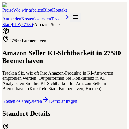
Preise
Wie wir arbeiten
Blog
Kontakt
Anmelden
Kostenlos testen
Testen
Start
/
PLZ
/
27580
/
Amazon Seller
27580
Bremerhaven
Amazon Seller
KI-Sichtbarkeit in
27580
Bremerhaven
Tracken Sie, wie oft Ihre Amazon-Produkte in KI-Antworten
empfohlen werden. Outperformen Sie Konkurrenz in AI.
Analysieren Sie Ihre KI-Sichtbarkeit für
Amazon Seller
in
Bremerhaven
(
Kreisfreie Stadt Bremerhaven
,
Bremen
).
Kostenlos analysieren
Demo anfragen
Standort Details