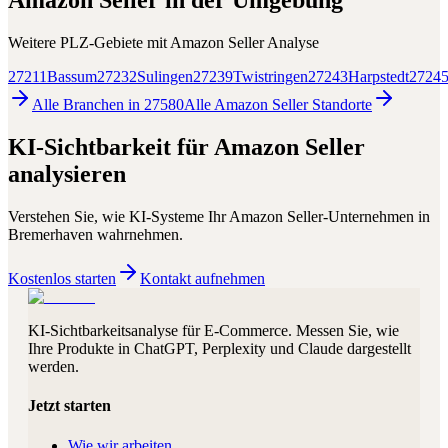
Amazon Seller
in der Umgebung
Weitere PLZ-Gebiete mit
Amazon Seller
Analyse
27211
Bassum
27232
Sulingen
27239
Twistringen
27243
Harpstedt
2724
Alle Branchen in
27580
Alle
Amazon Seller
Standorte
KI-Sichtbarkeit für
Amazon Seller
analysieren
Verstehen Sie, wie KI-Systeme Ihr
Amazon Seller
-Unternehmen in
Bremerhaven
wahrnehmen.
Kostenlos starten
Kontakt aufnehmen
KI-Sichtbarkeitsanalyse für E-Commerce. Messen Sie, wie
Ihre Produkte in ChatGPT, Perplexity und Claude dargestellt
werden.
Jetzt starten
Wie wir arbeiten