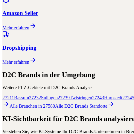
Amazon Seller
Mehr erfahren
Dropshipping
Mehr erfahren
D2C Brands
in der Umgebung
Weitere PLZ-Gebiete mit
D2C Brands
Analyse
27211
Bassum
27232
Sulingen
27239
Twistringen
27243
Harpstedt
2724
Alle Branchen in
27580
Alle
D2C Brands
Standorte
KI-Sichtbarkeit für
D2C Brands
analysier
Verstehen Sie, wie KI-Systeme Ihr
D2C Brands
-Unternehmen in
Bre