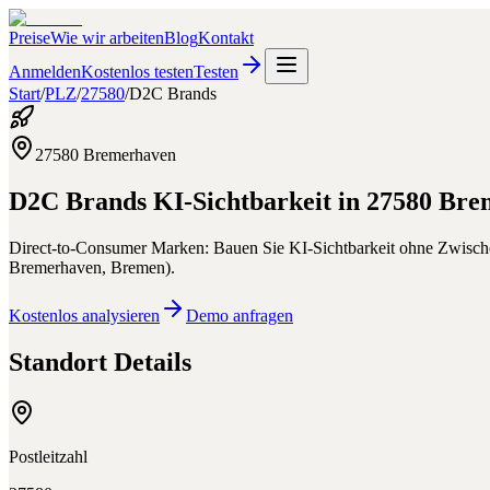
Preise
Wie wir arbeiten
Blog
Kontakt
Anmelden
Kostenlos testen
Testen
Start
/
PLZ
/
27580
/
D2C Brands
27580
Bremerhaven
D2C Brands
KI-Sichtbarkeit in
27580
Bre
Direct-to-Consumer Marken: Bauen Sie KI-Sichtbarkeit ohne Zwischen
Bremerhaven
,
Bremen
).
Kostenlos analysieren
Demo anfragen
Standort Details
Postleitzahl