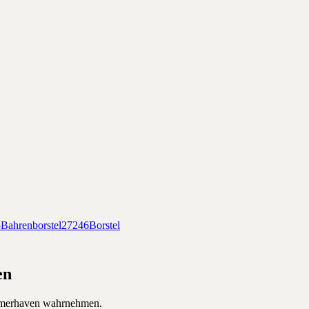
5
Bahrenborstel
27246
Borstel
en
merhaven
wahrnehmen.