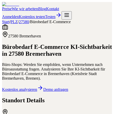
Preise
Wie wir arbeiten
Blog
Kontakt
Anmelden
Kostenlos testen
Testen
Start
/
PLZ
/
27580
/
Bürobedarf E-Commerce
27580
Bremerhaven
Bürobedarf E-Commerce
KI-Sichtbarkeit
in
27580
Bremerhaven
Büro-Shops: Werden Sie empfohlen, wenn Unternehmen nach
Büroausstattung fragen.
Analysieren Sie Ihre KI-Sichtbarkeit für
Bürobedarf E-Commerce
in
Bremerhaven
(
Kreisfreie Stadt
Bremerhaven
,
Bremen
).
Kostenlos analysieren
Demo anfragen
Standort Details