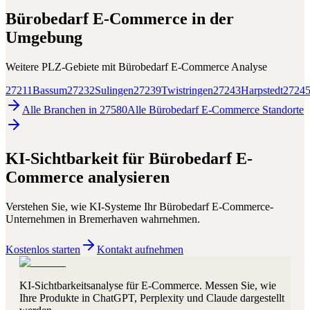
Bürobedarf E-Commerce
in der
Umgebung
Weitere PLZ-Gebiete mit
Bürobedarf E-Commerce
Analyse
27211
Bassum
27232
Sulingen
27239
Twistringen
27243
Harpstedt
2724
Alle Branchen in
27580
Alle
Bürobedarf E-Commerce
Standorte
KI-Sichtbarkeit für
Bürobedarf E-
Commerce
analysieren
Verstehen Sie, wie KI-Systeme Ihr
Bürobedarf E-Commerce
-
Unternehmen in
Bremerhaven
wahrnehmen.
Kostenlos starten
Kontakt aufnehmen
KI-Sichtbarkeitsanalyse für E-Commerce. Messen Sie, wie
Ihre Produkte in ChatGPT, Perplexity und Claude dargestellt