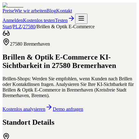
Preise
Wie wir arbeiten
Blog
Kontakt
Anmelden
Kostenlos testen
Testen
Start
/
PLZ
/
27580
/
Brillen & Optik E-Commerce
27580
Bremerhaven
Brillen & Optik E-Commerce
KI-
Sichtbarkeit in
27580
Bremerhaven
Brillen-Shops: Werden Sie empfohlen, wenn Kunden nach Brillen
oder Kontaktlinsen fragen.
Analysieren Sie Ihre KI-Sichtbarkeit für
Brillen & Optik E-Commerce
in
Bremerhaven
(
Kreisfreie Stadt
Bremerhaven
,
Bremen
).
Kostenlos analysieren
Demo anfragen
Standort Details