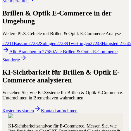
Mehr erfahren
Brillen & Optik E-Commerce
in der
Umgebung
Weitere PLZ-Gebiete mit
Brillen & Optik E-Commerce
Analyse
27211
Bassum
27232
Sulingen
27239
Twistringen
27243
Harpstedt
2724
Alle Branchen in
27580
Alle
Brillen & Optik E-Commerce
Standorte
KI-Sichtbarkeit für
Brillen & Optik E-
Commerce
analysieren
Verstehen Sie, wie KI-Systeme Ihr
Brillen & Optik E-Commerce
-
Unternehmen in
Bremerhaven
wahrnehmen.
Kostenlos starten
Kontakt aufnehmen
KI-Sichtbarkeitsanalyse für E-Commerce. Messen Sie, wie