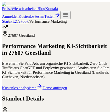
Preise
Wie wir arbeiten
Blog
Kontakt
Anmelden
Kostenlos testen
Testen
Start
/
PLZ
/
27607
/
Performance Marketing
27607
Geestland
Performance Marketing
KI-Sichtbarkeit
in
27607
Geestland
Erweitern Sie Paid Ads um organische KI-Sichtbarkeit. Zero-Click
Traffic aus ChatGPT und Perplexity gewinnen.
Analysieren Sie Ihre
KI-Sichtbarkeit für
Performance Marketing
in
Geestland
(
Landkreis
Cuxhaven
,
Niedersachsen
).
Kostenlos analysieren
Demo anfragen
Standort Details