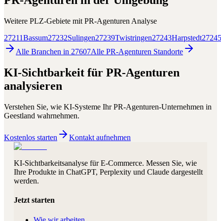
PR-Agenturen
in der Umgebung
Weitere PLZ-Gebiete mit
PR-Agenturen
Analyse
27211
Bassum
27232
Sulingen
27239
Twistringen
27243
Harpstedt
2724
Alle Branchen in
27607
Alle
PR-Agenturen
Standorte
KI-Sichtbarkeit für
PR-Agenturen
analysieren
Verstehen Sie, wie KI-Systeme Ihr
PR-Agenturen
-Unternehmen in
Geestland
wahrnehmen.
Kostenlos starten
Kontakt aufnehmen
KI-Sichtbarkeitsanalyse für E-Commerce. Messen Sie, wie
Ihre Produkte in ChatGPT, Perplexity und Claude dargestellt
werden.
Jetzt starten
Wie wir arbeiten