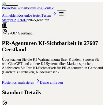
Preise
Wie wir arbeiten
Blog
Kontakt
Anmelden
Kostenlos testen
Testen
Start
/
PLZ
/
27607
/
PR-Agenturen
27607
Geestland
PR-Agenturen
KI-Sichtbarkeit in
27607
Geestland
Überwachen Sie die KI-Wahrnehmung Ihrer Kunden. Steuern Sie,
wie ChatGPT und andere KI-Systeme über Marken sprechen.
Analysieren Sie Ihre KI-Sichtbarkeit für
PR-Agenturen
in
Geestland
(
Landkreis Cuxhaven
,
Niedersachsen
).
Kostenlos analysieren
Demo anfragen
Standort Details