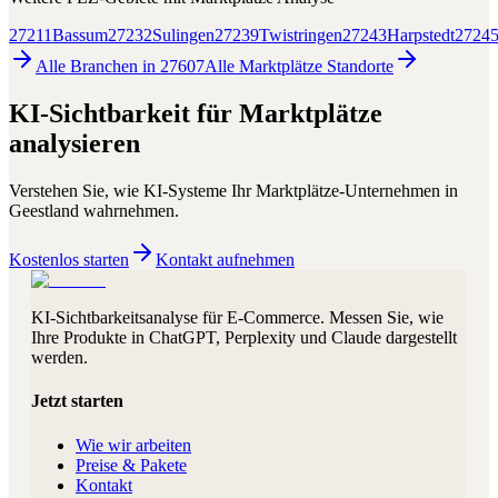
27211
Bassum
27232
Sulingen
27239
Twistringen
27243
Harpstedt
2724
Alle Branchen in
27607
Alle
Marktplätze
Standorte
KI-Sichtbarkeit für
Marktplätze
analysieren
Verstehen Sie, wie KI-Systeme Ihr
Marktplätze
-Unternehmen in
Geestland
wahrnehmen.
Kostenlos starten
Kontakt aufnehmen
KI-Sichtbarkeitsanalyse für E-Commerce. Messen Sie, wie
Ihre Produkte in ChatGPT, Perplexity und Claude dargestellt
werden.
Jetzt starten
Wie wir arbeiten
Preise & Pakete
Kontakt