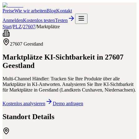
Preise
Wie wir arbeiten
Blog
Kontakt
Anmelden
Kostenlos testen
Testen
Start
/
PLZ
/
27607
/
Marktplätze
27607
Geestland
Marktplätze
KI-Sichtbarkeit in
27607
Geestland
Multi-Channel Händler: Tracken Sie Ihre Produkte über alle
Marktplätze in KI-Antworten.
Analysieren Sie Ihre KI-Sichtbarkeit
für
Marktplätze
in
Geestland
(
Landkreis Cuxhaven
,
Niedersachsen
).
Kostenlos analysieren
Demo anfragen
Standort Details