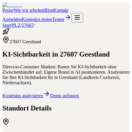
Preise
Wie wir arbeiten
Blog
Kontakt
Anmelden
Kostenlos testen
Testen
Start
/
PLZ
/
27607
/
27607
Geestland
KI-Sichtbarkeit in
27607
Geestland
Direct-to-Consumer Marken: Bauen Sie KI-Sichtbarkeit ohne
Zwischenhändler auf. Eigene Brand in AI positionieren.
Analysieren
Sie Ihre KI-Sichtbarkeit für
in
Geestland
(
Landkreis Cuxhaven
,
Niedersachsen
).
Kostenlos analysieren
Demo anfragen
Standort Details