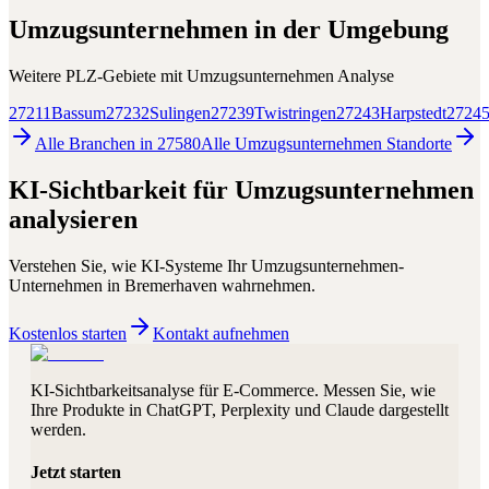
Umzugsunternehmen
in der Umgebung
Weitere PLZ-Gebiete mit
Umzugsunternehmen
Analyse
27211
Bassum
27232
Sulingen
27239
Twistringen
27243
Harpstedt
2724
Alle Branchen in
27580
Alle
Umzugsunternehmen
Standorte
KI-Sichtbarkeit für
Umzugsunternehmen
analysieren
Verstehen Sie, wie KI-Systeme Ihr
Umzugsunternehmen
-
Unternehmen in
Bremerhaven
wahrnehmen.
Kostenlos starten
Kontakt aufnehmen
KI-Sichtbarkeitsanalyse für E-Commerce. Messen Sie, wie
Ihre Produkte in ChatGPT, Perplexity und Claude dargestellt
werden.
Jetzt starten