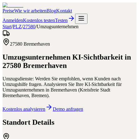
Preise
Wie wir arbeiten
Blog
Kontakt
Anmelden
Kostenlos testen
Testen
Start
/
PLZ
/
27580
/
Umzugsunternehmen
27580
Bremerhaven
Umzugsunternehmen
KI-Sichtbarkeit in
27580
Bremerhaven
Umzugsdienste: Werden Sie empfohlen, wenn Kunden nach
Umzugshilfe fragen.
Analysieren Sie Ihre KI-Sichtbarkeit für
Umzugsunternehmen
in
Bremerhaven
(
Kreisfreie Stadt
Bremerhaven
,
Bremen
).
Kostenlos analysieren
Demo anfragen
Standort Details