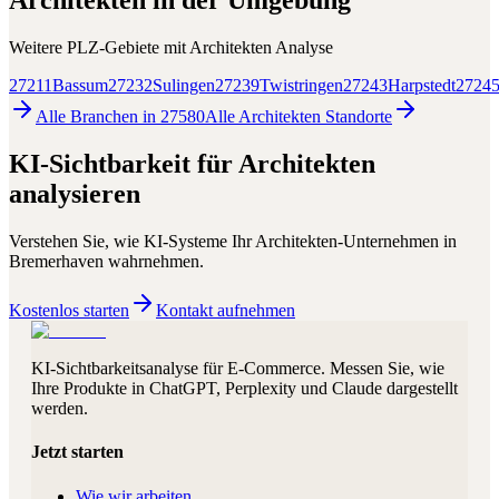
Architekten
in der Umgebung
Weitere PLZ-Gebiete mit
Architekten
Analyse
27211
Bassum
27232
Sulingen
27239
Twistringen
27243
Harpstedt
2724
Alle Branchen in
27580
Alle
Architekten
Standorte
KI-Sichtbarkeit für
Architekten
analysieren
Verstehen Sie, wie KI-Systeme Ihr
Architekten
-Unternehmen in
Bremerhaven
wahrnehmen.
Kostenlos starten
Kontakt aufnehmen
KI-Sichtbarkeitsanalyse für E-Commerce. Messen Sie, wie
Ihre Produkte in ChatGPT, Perplexity und Claude dargestellt
werden.
Jetzt starten
Wie wir arbeiten