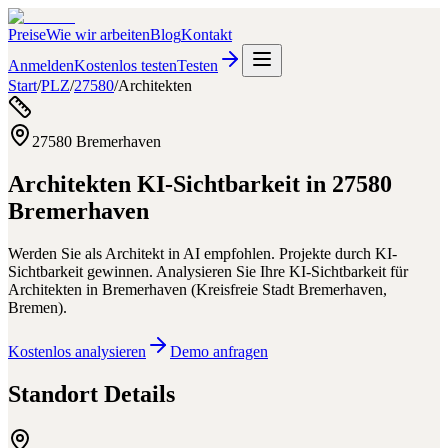
Preise
Wie wir arbeiten
Blog
Kontakt
Anmelden
Kostenlos testen
Testen
Start
/
PLZ
/
27580
/
Architekten
27580
Bremerhaven
Architekten
KI-Sichtbarkeit in
27580
Bremerhaven
Werden Sie als Architekt in AI empfohlen. Projekte durch KI-
Sichtbarkeit gewinnen.
Analysieren Sie Ihre KI-Sichtbarkeit für
Architekten
in
Bremerhaven
(
Kreisfreie Stadt Bremerhaven
,
Bremen
).
Kostenlos analysieren
Demo anfragen
Standort Details