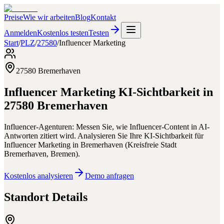
Preise
Wie wir arbeiten
Blog
Kontakt
Anmelden
Kostenlos testen
Testen
Start
/
PLZ
/
27580
/
Influencer Marketing
27580
Bremerhaven
Influencer Marketing
KI-Sichtbarkeit in
27580
Bremerhaven
Influencer-Agenturen: Messen Sie, wie Influencer-Content in AI-
Antworten zitiert wird.
Analysieren Sie Ihre KI-Sichtbarkeit für
Influencer Marketing
in
Bremerhaven
(
Kreisfreie Stadt
Bremerhaven
,
Bremen
).
Kostenlos analysieren
Demo anfragen
Standort Details