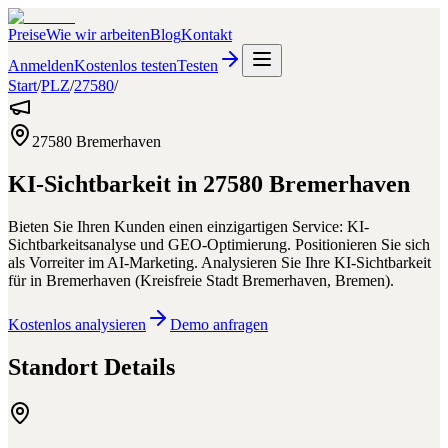
Preise
Wie wir arbeiten
Blog
Kontakt
Anmelden
Kostenlos testen
Testen
Start
/
PLZ
/
27580
/
27580
Bremerhaven
KI-Sichtbarkeit in
27580
Bremerhaven
Bieten Sie Ihren Kunden einen einzigartigen Service: KI-
Sichtbarkeitsanalyse und GEO-Optimierung. Positionieren Sie sich
als Vorreiter im AI-Marketing.
Analysieren Sie Ihre KI-Sichtbarkeit
für
in
Bremerhaven
(
Kreisfreie Stadt Bremerhaven
,
Bremen
).
Kostenlos analysieren
Demo anfragen
Standort Details