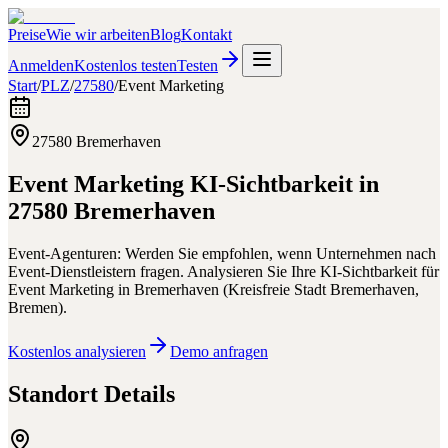
Preise
Wie wir arbeiten
Blog
Kontakt
Anmelden
Kostenlos testen
Testen
Start
/
PLZ
/
27580
/
Event Marketing
27580
Bremerhaven
Event Marketing
KI-Sichtbarkeit in
27580
Bremerhaven
Event-Agenturen: Werden Sie empfohlen, wenn Unternehmen nach
Event-Dienstleistern fragen.
Analysieren Sie Ihre KI-Sichtbarkeit für
Event Marketing
in
Bremerhaven
(
Kreisfreie Stadt Bremerhaven
,
Bremen
).
Kostenlos analysieren
Demo anfragen
Standort Details