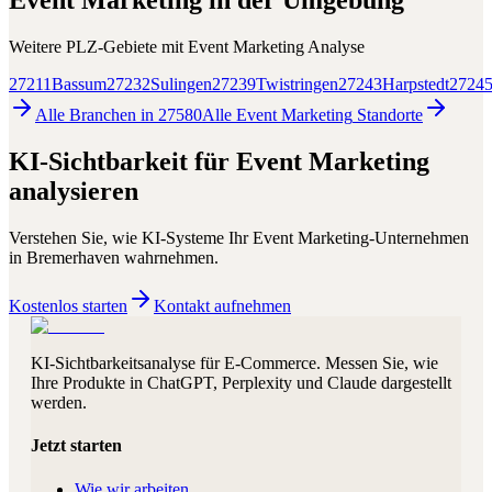
Event Marketing
in der Umgebung
Weitere PLZ-Gebiete mit
Event Marketing
Analyse
27211
Bassum
27232
Sulingen
27239
Twistringen
27243
Harpstedt
2724
Alle Branchen in
27580
Alle
Event Marketing
Standorte
KI-Sichtbarkeit für
Event Marketing
analysieren
Verstehen Sie, wie KI-Systeme Ihr
Event Marketing
-Unternehmen
in
Bremerhaven
wahrnehmen.
Kostenlos starten
Kontakt aufnehmen
KI-Sichtbarkeitsanalyse für E-Commerce. Messen Sie, wie
Ihre Produkte in ChatGPT, Perplexity und Claude dargestellt
werden.
Jetzt starten
Wie wir arbeiten