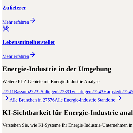
Zulieferer
Mehr erfahren
Lebensmittelhersteller
Mehr erfahren
Energie-Industrie
in der Umgebung
Weitere PLZ-Gebiete mit
Energie-Industrie
Analyse
27211
Bassum
27232
Sulingen
27239
Twistringen
27243
Harpstedt
2724
Alle Branchen in
27576
Alle
Energie-Industrie
Standorte
KI-Sichtbarkeit für
Energie-Industrie
anal
Verstehen Sie, wie KI-Systeme Ihr
Energie-Industrie
-Unternehmen i