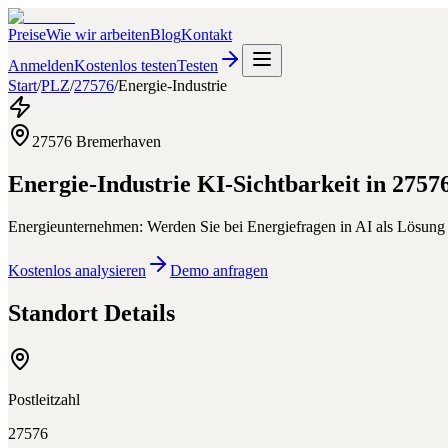
Preise
Wie wir arbeiten
Blog
Kontakt
Anmelden
Kostenlos testen
Testen
Start
/
PLZ
/
27576
/
Energie-Industrie
27576
Bremerhaven
Energie-Industrie
KI-Sichtbarkeit in
2757
Energieunternehmen: Werden Sie bei Energiefragen in AI als Lösun
Kostenlos analysieren
Demo anfragen
Standort Details
Postleitzahl
27576