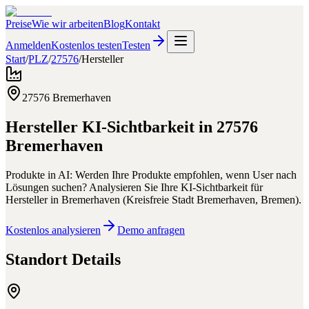
Preise
Wie wir arbeiten
Blog
Kontakt
Anmelden
Kostenlos testen
Testen
Start
/
PLZ
/
27576
/
Hersteller
27576
Bremerhaven
Hersteller
KI-Sichtbarkeit in
27576
Bremerhaven
Produkte in AI: Werden Ihre Produkte empfohlen, wenn User nach
Lösungen suchen?
Analysieren Sie Ihre KI-Sichtbarkeit für
Hersteller
in
Bremerhaven
(
Kreisfreie Stadt Bremerhaven
,
Bremen
).
Kostenlos analysieren
Demo anfragen
Standort Details