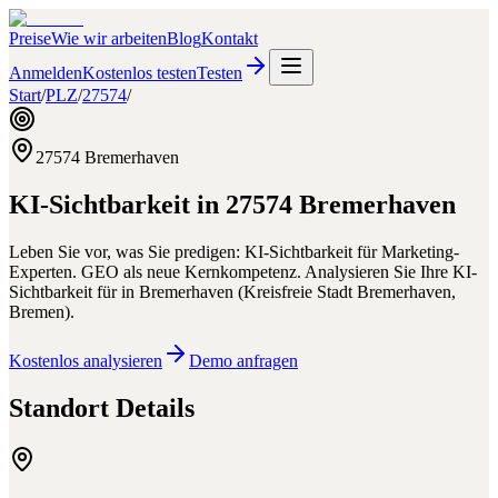
Preise
Wie wir arbeiten
Blog
Kontakt
Anmelden
Kostenlos testen
Testen
Start
/
PLZ
/
27574
/
27574
Bremerhaven
KI-Sichtbarkeit in
27574
Bremerhaven
Leben Sie vor, was Sie predigen: KI-Sichtbarkeit für Marketing-
Experten. GEO als neue Kernkompetenz.
Analysieren Sie Ihre KI-
Sichtbarkeit für
in
Bremerhaven
(
Kreisfreie Stadt Bremerhaven
,
Bremen
).
Kostenlos analysieren
Demo anfragen
Standort Details