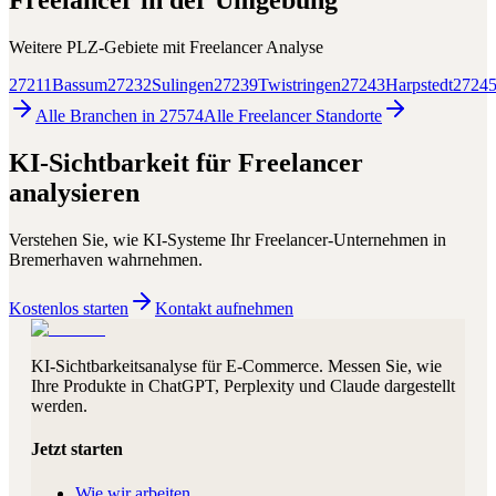
Freelancer
in der Umgebung
Weitere PLZ-Gebiete mit
Freelancer
Analyse
27211
Bassum
27232
Sulingen
27239
Twistringen
27243
Harpstedt
2724
Alle Branchen in
27574
Alle
Freelancer
Standorte
KI-Sichtbarkeit für
Freelancer
analysieren
Verstehen Sie, wie KI-Systeme Ihr
Freelancer
-Unternehmen in
Bremerhaven
wahrnehmen.
Kostenlos starten
Kontakt aufnehmen
KI-Sichtbarkeitsanalyse für E-Commerce. Messen Sie, wie
Ihre Produkte in ChatGPT, Perplexity und Claude dargestellt
werden.
Jetzt starten
Wie wir arbeiten