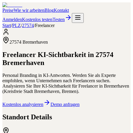
Preise
Wie wir arbeiten
Blog
Kontakt
Anmelden
Kostenlos testen
Testen
Start
/
PLZ
/
27574
/
Freelancer
27574
Bremerhaven
Freelancer
KI-Sichtbarkeit in
27574
Bremerhaven
Personal Branding in KI-Antworten. Werden Sie als Experte
empfohlen, wenn Unternehmen nach Freelancern suchen.
Analysieren Sie Ihre KI-Sichtbarkeit für
Freelancer
in
Bremerhaven
(
Kreisfreie Stadt Bremerhaven
,
Bremen
).
Kostenlos analysieren
Demo anfragen
Standort Details