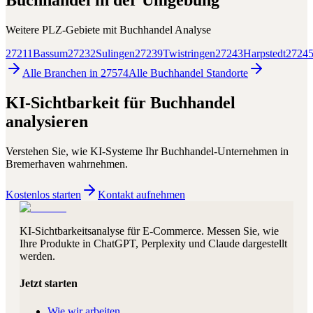
Buchhandel
in der Umgebung
Weitere PLZ-Gebiete mit
Buchhandel
Analyse
27211
Bassum
27232
Sulingen
27239
Twistringen
27243
Harpstedt
2724
Alle Branchen in
27574
Alle
Buchhandel
Standorte
KI-Sichtbarkeit für
Buchhandel
analysieren
Verstehen Sie, wie KI-Systeme Ihr
Buchhandel
-Unternehmen in
Bremerhaven
wahrnehmen.
Kostenlos starten
Kontakt aufnehmen
KI-Sichtbarkeitsanalyse für E-Commerce. Messen Sie, wie
Ihre Produkte in ChatGPT, Perplexity und Claude dargestellt
werden.
Jetzt starten
Wie wir arbeiten