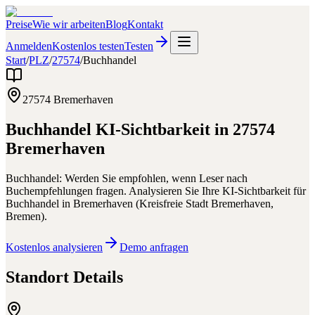
Preise
Wie wir arbeiten
Blog
Kontakt
Anmelden
Kostenlos testen
Testen
Start
/
PLZ
/
27574
/
Buchhandel
27574
Bremerhaven
Buchhandel
KI-Sichtbarkeit in
27574
Bremerhaven
Buchhandel: Werden Sie empfohlen, wenn Leser nach
Buchempfehlungen fragen.
Analysieren Sie Ihre KI-Sichtbarkeit für
Buchhandel
in
Bremerhaven
(
Kreisfreie Stadt Bremerhaven
,
Bremen
).
Kostenlos analysieren
Demo anfragen
Standort Details