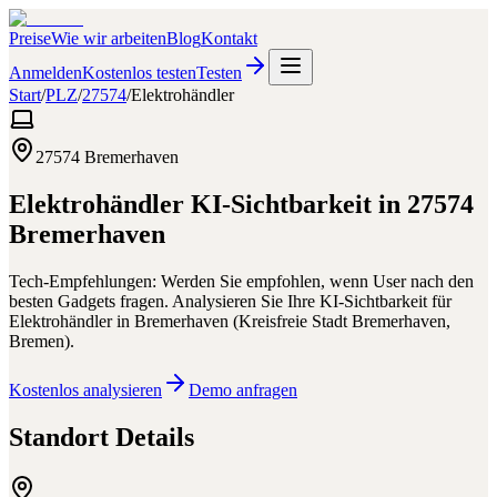
Preise
Wie wir arbeiten
Blog
Kontakt
Anmelden
Kostenlos testen
Testen
Start
/
PLZ
/
27574
/
Elektrohändler
27574
Bremerhaven
Elektrohändler
KI-Sichtbarkeit in
27574
Bremerhaven
Tech-Empfehlungen: Werden Sie empfohlen, wenn User nach den
besten Gadgets fragen.
Analysieren Sie Ihre KI-Sichtbarkeit für
Elektrohändler
in
Bremerhaven
(
Kreisfreie Stadt Bremerhaven
,
Bremen
).
Kostenlos analysieren
Demo anfragen
Standort Details