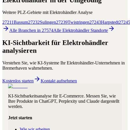
Elektrohändler
in der Umgebung
Weitere PLZ-Gebiete mit
Elektrohändler
Analyse
27211
Bassum
27232
Sulingen
27239
Twistringen
27243
Harpstedt
2724
Alle Branchen in
27574
Alle
Elektrohändler
Standorte
KI-Sichtbarkeit für
Elektrohändler
analysieren
Verstehen Sie, wie KI-Systeme Ihr
Elektrohändler
-Unternehmen in
Bremerhaven
wahrnehmen.
Kostenlos starten
Kontakt aufnehmen
KI-Sichtbarkeitsanalyse für E-Commerce. Messen Sie, wie
Ihre Produkte in ChatGPT, Perplexity und Claude dargestellt
werden.
Jetzt starten
Wie wir arbeiten