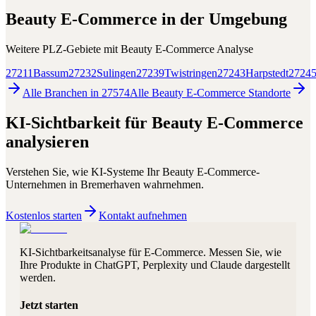
Beauty E-Commerce
in der Umgebung
Weitere PLZ-Gebiete mit
Beauty E-Commerce
Analyse
27211
Bassum
27232
Sulingen
27239
Twistringen
27243
Harpstedt
2724
Alle Branchen in
27574
Alle
Beauty E-Commerce
Standorte
KI-Sichtbarkeit für
Beauty E-Commerce
analysieren
Verstehen Sie, wie KI-Systeme Ihr
Beauty E-Commerce
-
Unternehmen in
Bremerhaven
wahrnehmen.
Kostenlos starten
Kontakt aufnehmen
KI-Sichtbarkeitsanalyse für E-Commerce. Messen Sie, wie
Ihre Produkte in ChatGPT, Perplexity und Claude dargestellt
werden.
Jetzt starten