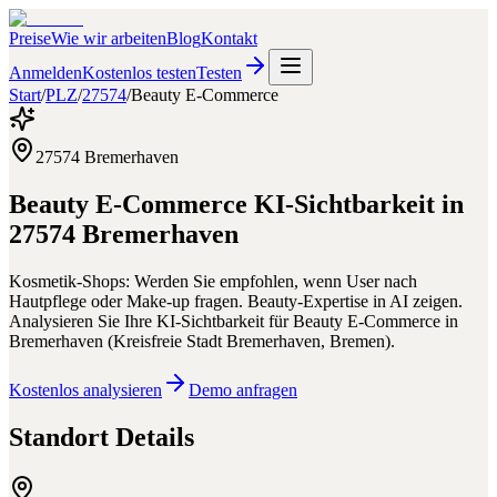
Preise
Wie wir arbeiten
Blog
Kontakt
Anmelden
Kostenlos testen
Testen
Start
/
PLZ
/
27574
/
Beauty E-Commerce
27574
Bremerhaven
Beauty E-Commerce
KI-Sichtbarkeit in
27574
Bremerhaven
Kosmetik-Shops: Werden Sie empfohlen, wenn User nach
Hautpflege oder Make-up fragen. Beauty-Expertise in AI zeigen.
Analysieren Sie Ihre KI-Sichtbarkeit für
Beauty E-Commerce
in
Bremerhaven
(
Kreisfreie Stadt Bremerhaven
,
Bremen
).
Kostenlos analysieren
Demo anfragen
Standort Details