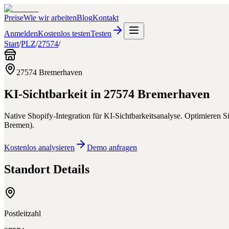
Preise
Wie wir arbeiten
Blog
Kontakt
Anmelden
Kostenlos testen
Testen
Start
/
PLZ
/
27574
/
27574
Bremerhaven
KI-Sichtbarkeit in
27574
Bremerhaven
Native Shopify-Integration für KI-Sichtbarkeitsanalyse. Optimieren 
Bremen
).
Kostenlos analysieren
Demo anfragen
Standort Details
Postleitzahl