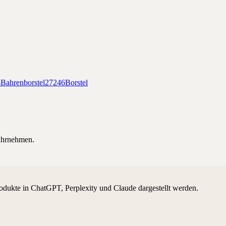
5
Bahrenborstel
27246
Borstel
hrnehmen.
odukte in ChatGPT, Perplexity und Claude dargestellt werden.