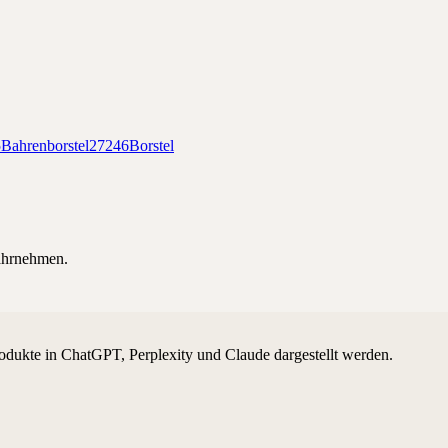
5
Bahrenborstel
27246
Borstel
hrnehmen.
odukte in ChatGPT, Perplexity und Claude dargestellt werden.