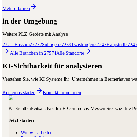
Mehr erfahren
in der Umgebung
Weitere PLZ-Gebiete mit
Analyse
27211
Bassum
27232
Sulingen
27239
Twistringen
27243
Harpstedt
2724
Alle Branchen in
27574
Alle
Standorte
KI-Sichtbarkeit für
analysieren
Verstehen Sie, wie KI-Systeme Ihr
-Unternehmen in
Bremerhaven
wa
Kostenlos starten
Kontakt aufnehmen
KI-Sichtbarkeitsanalyse für E-Commerce. Messen Sie, wie Ihre Pr
Jetzt starten
Wie wir arbeiten