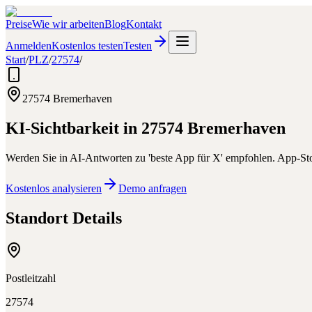
Preise
Wie wir arbeiten
Blog
Kontakt
Anmelden
Kostenlos testen
Testen
Start
/
PLZ
/
27574
/
27574
Bremerhaven
KI-Sichtbarkeit in
27574
Bremerhaven
Werden Sie in AI-Antworten zu 'beste App für X' empfohlen. App-St
Kostenlos analysieren
Demo anfragen
Standort Details
Postleitzahl
27574