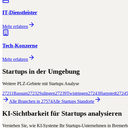
IT-Dienstleister
Mehr erfahren
Tech-Konzerne
Mehr erfahren
Startups
in der Umgebung
Weitere PLZ-Gebiete mit
Startups
Analyse
27211
Bassum
27232
Sulingen
27239
Twistringen
27243
Harpstedt
2724
Alle Branchen in
27574
Alle
Startups
Standorte
KI-Sichtbarkeit für
Startups
analysieren
Verstehen Sie, wie KI-Systeme Ihr
Startups
-Unternehmen in
Bremerh