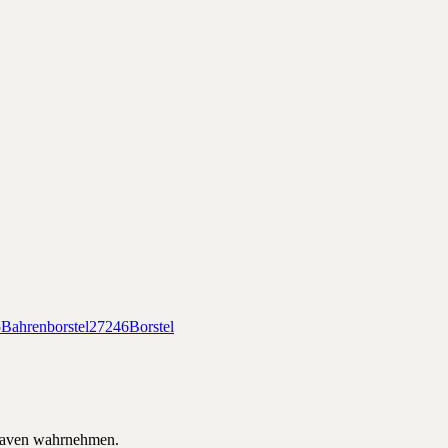
5
Bahrenborstel
27246
Borstel
aven
wahrnehmen.