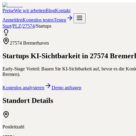
Preise
Wie wir arbeiten
Blog
Kontakt
Anmelden
Kostenlos testen
Testen
Start
/
PLZ
/
27574
/
Startups
27574
Bremerhaven
Startups
KI-Sichtbarkeit in
27574
Bremer
Early-Stage Vorteil: Bauen Sie KI-Sichtbarkeit auf, bevor es die Kon
Bremen
).
Kostenlos analysieren
Demo anfragen
Standort Details
Postleitzahl