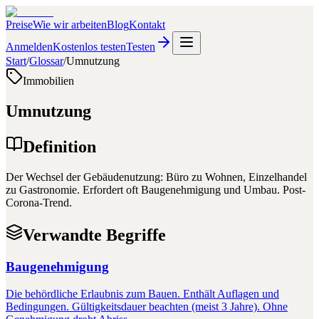
Preise
Wie wir arbeiten
Blog
Kontakt
Anmelden
Kostenlos testen
Testen
Start
/
Glossar
/
Umnutzung
Immobilien
Umnutzung
Definition
Der Wechsel der Gebäudenutzung: Büro zu Wohnen, Einzelhandel
zu Gastronomie. Erfordert oft Baugenehmigung und Umbau. Post-
Corona-Trend.
Verwandte Begriffe
Baugenehmigung
Die behördliche Erlaubnis zum Bauen. Enthält Auflagen und
Bedingungen. Gültigkeitsdauer beachten (meist 3 Jahre). Ohne