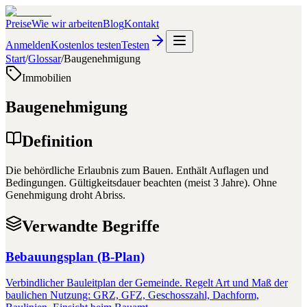
Preise
Wie wir arbeiten
Blog
Kontakt
Anmelden
Kostenlos testen
Testen
Start
/
Glossar
/
Baugenehmigung
Immobilien
Baugenehmigung
Definition
Die behördliche Erlaubnis zum Bauen. Enthält Auflagen und
Bedingungen. Gültigkeitsdauer beachten (meist 3 Jahre). Ohne
Genehmigung droht Abriss.
Verwandte Begriffe
Bebauungsplan (B-Plan)
Verbindlicher Bauleitplan der Gemeinde. Regelt Art und Maß der
baulichen Nutzung: GRZ, GFZ, Geschosszahl, Dachform,