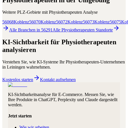
Physiotherapeuten
in der Umgebung
Weitere PLZ-Gebiete mit
Physiotherapeuten
Analyse
56068
Koblenz
56070
Koblenz
56072
Koblenz
56073
Koblenz
56075
Kob
Alle Branchen in
56291
Alle
Physiotherapeuten
Standorte
KI-Sichtbarkeit für
Physiotherapeuten
analysieren
Verstehen Sie, wie KI-Systeme Ihr
Physiotherapeuten
-Unternehmen
in
Leiningen
wahrnehmen.
Kostenlos starten
Kontakt aufnehmen
KI-Sichtbarkeitsanalyse für E-Commerce. Messen Sie, wie
Ihre Produkte in ChatGPT, Perplexity und Claude dargestellt
werden.
Jetzt starten
Wie wir arbeiten