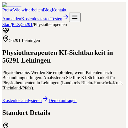
Preise
Wie wir arbeiten
Blog
Kontakt
Anmelden
Kostenlos testen
Testen
Start
/
PLZ
/
56291
/
Physiotherapeuten
56291
Leiningen
Physiotherapeuten
KI-Sichtbarkeit in
56291
Leiningen
Physiotherapie: Werden Sie empfohlen, wenn Patienten nach
Behandlungen fragen.
Analysieren Sie Ihre KI-Sichtbarkeit für
Physiotherapeuten
in
Leiningen
(
Landkreis Rhein-Hunsrück-Kreis
,
Rheinland-Pfalz
).
Kostenlos analysieren
Demo anfragen
Standort Details