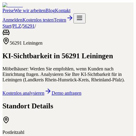
Preise
Wie wir arbeiten
Blog
Kontakt
Anmelden
Kostenlos testen
Testen
Start
/
PLZ
/
56291
/
56291
Leiningen
KI-Sichtbarkeit in
56291
Leiningen
Möbelhäuser: Werden Sie empfohlen, wenn Kunden nach
Einrichtung fragen.
Analysieren Sie Ihre KI-Sichtbarkeit für
in
Leiningen
(
Landkreis Rhein-Hunsrück-Kreis
,
Rheinland-Pfalz
).
Kostenlos analysieren
Demo anfragen
Standort Details
Postleitzahl