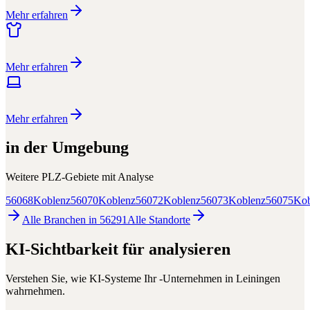
Mehr erfahren
Mehr erfahren
Mehr erfahren
in der Umgebung
Weitere PLZ-Gebiete mit
Analyse
56068
Koblenz
56070
Koblenz
56072
Koblenz
56073
Koblenz
56075
Kob
Alle Branchen in
56291
Alle
Standorte
KI-Sichtbarkeit für
analysieren
Verstehen Sie, wie KI-Systeme Ihr
-Unternehmen in
Leiningen
wahrnehmen.