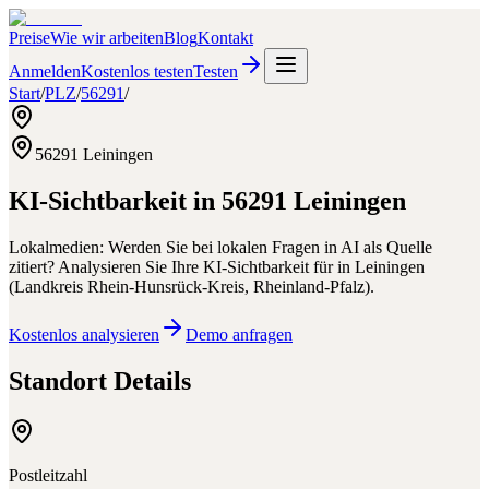
Preise
Wie wir arbeiten
Blog
Kontakt
Anmelden
Kostenlos testen
Testen
Start
/
PLZ
/
56291
/
56291
Leiningen
KI-Sichtbarkeit in
56291
Leiningen
Lokalmedien: Werden Sie bei lokalen Fragen in AI als Quelle
zitiert?
Analysieren Sie Ihre KI-Sichtbarkeit für
in
Leiningen
(
Landkreis Rhein-Hunsrück-Kreis
,
Rheinland-Pfalz
).
Kostenlos analysieren
Demo anfragen
Standort Details
Postleitzahl