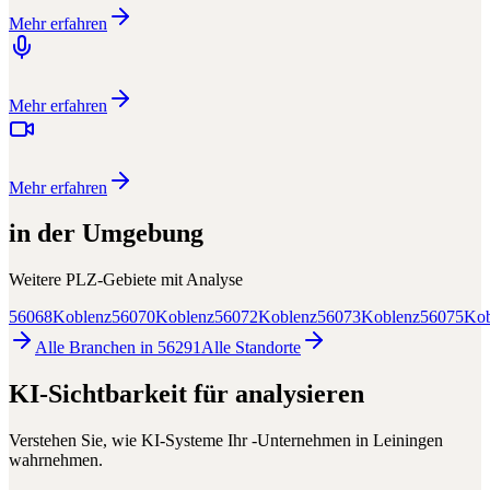
Mehr erfahren
Mehr erfahren
Mehr erfahren
in der Umgebung
Weitere PLZ-Gebiete mit
Analyse
56068
Koblenz
56070
Koblenz
56072
Koblenz
56073
Koblenz
56075
Kob
Alle Branchen in
56291
Alle
Standorte
KI-Sichtbarkeit für
analysieren
Verstehen Sie, wie KI-Systeme Ihr
-Unternehmen in
Leiningen
wahrnehmen.