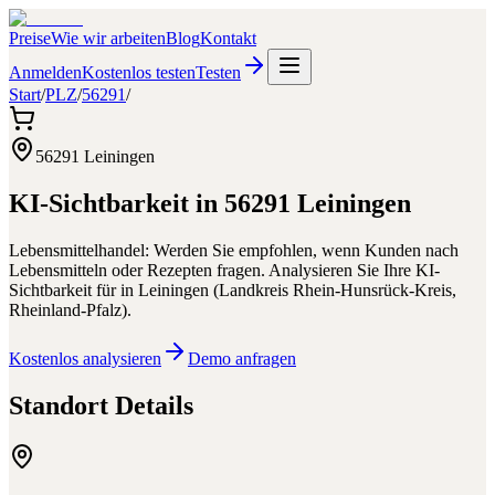
Preise
Wie wir arbeiten
Blog
Kontakt
Anmelden
Kostenlos testen
Testen
Start
/
PLZ
/
56291
/
56291
Leiningen
KI-Sichtbarkeit in
56291
Leiningen
Lebensmittelhandel: Werden Sie empfohlen, wenn Kunden nach
Lebensmitteln oder Rezepten fragen.
Analysieren Sie Ihre KI-
Sichtbarkeit für
in
Leiningen
(
Landkreis Rhein-Hunsrück-Kreis
,
Rheinland-Pfalz
).
Kostenlos analysieren
Demo anfragen
Standort Details