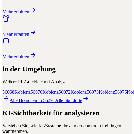
Mehr erfahren
Mehr erfahren
Mehr erfahren
in der Umgebung
Weitere PLZ-Gebiete mit
Analyse
56068
Koblenz
56070
Koblenz
56072
Koblenz
56073
Koblenz
56075
Kob
Alle Branchen in
56291
Alle
Standorte
KI-Sichtbarkeit für
analysieren
Verstehen Sie, wie KI-Systeme Ihr
-Unternehmen in
Leiningen
wahrnehmen.