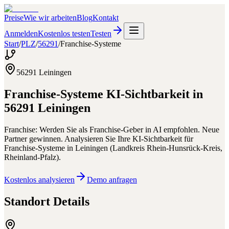
Preise
Wie wir arbeiten
Blog
Kontakt
Anmelden
Kostenlos testen
Testen
Start
/
PLZ
/
56291
/
Franchise-Systeme
56291
Leiningen
Franchise-Systeme
KI-Sichtbarkeit in
56291
Leiningen
Franchise: Werden Sie als Franchise-Geber in AI empfohlen. Neue
Partner gewinnen.
Analysieren Sie Ihre KI-Sichtbarkeit für
Franchise-Systeme
in
Leiningen
(
Landkreis Rhein-Hunsrück-Kreis
,
Rheinland-Pfalz
).
Kostenlos analysieren
Demo anfragen
Standort Details