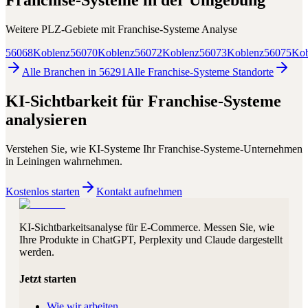
Franchise-Systeme
in der Umgebung
Weitere PLZ-Gebiete mit
Franchise-Systeme
Analyse
56068
Koblenz
56070
Koblenz
56072
Koblenz
56073
Koblenz
56075
Kob
Alle Branchen in
56291
Alle
Franchise-Systeme
Standorte
KI-Sichtbarkeit für
Franchise-Systeme
analysieren
Verstehen Sie, wie KI-Systeme Ihr
Franchise-Systeme
-Unternehmen
in
Leiningen
wahrnehmen.
Kostenlos starten
Kontakt aufnehmen
KI-Sichtbarkeitsanalyse für E-Commerce. Messen Sie, wie
Ihre Produkte in ChatGPT, Perplexity und Claude dargestellt
werden.
Jetzt starten
Wie wir arbeiten