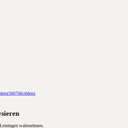
lenz
56076
Koblenz
sieren
Leiningen
wahrnehmen.