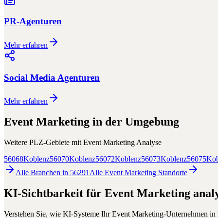
PR-Agenturen
Mehr erfahren
Social Media Agenturen
Mehr erfahren
Event Marketing
in der Umgebung
Weitere PLZ-Gebiete mit
Event Marketing
Analyse
56068
Koblenz
56070
Koblenz
56072
Koblenz
56073
Koblenz
56075
Kob
Alle Branchen in
56291
Alle
Event Marketing
Standorte
KI-Sichtbarkeit für
Event Marketing
analy
Verstehen Sie, wie KI-Systeme Ihr
Event Marketing
-Unternehmen in