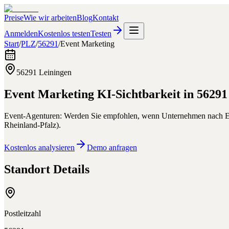
Preise
Wie wir arbeiten
Blog
Kontakt
Anmelden
Kostenlos testen
Testen
Start
/
PLZ
/
56291
/
Event Marketing
56291
Leiningen
Event Marketing
KI-Sichtbarkeit in
56291
Event-Agenturen: Werden Sie empfohlen, wenn Unternehmen nach Eve
Rheinland-Pfalz
).
Kostenlos analysieren
Demo anfragen
Standort Details
Postleitzahl