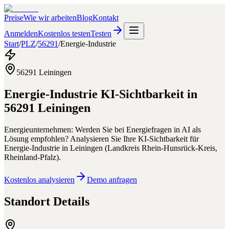
Preise
Wie wir arbeiten
Blog
Kontakt
Anmelden
Kostenlos testen
Testen
Start
/
PLZ
/
56291
/
Energie-Industrie
56291
Leiningen
Energie-Industrie
KI-Sichtbarkeit in
56291
Leiningen
Energieunternehmen: Werden Sie bei Energiefragen in AI als
Lösung empfohlen?
Analysieren Sie Ihre KI-Sichtbarkeit für
Energie-Industrie
in
Leiningen
(
Landkreis Rhein-Hunsrück-Kreis
,
Rheinland-Pfalz
).
Kostenlos analysieren
Demo anfragen
Standort Details