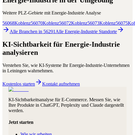
Energie-Industrie
in der Umgebung
Weitere PLZ-Gebiete mit
Energie-Industrie
Analyse
56068
Koblenz
56070
Koblenz
56072
Koblenz
56073
Koblenz
56075
Kob
Alle Branchen in
56291
Alle
Energie-Industrie
Standorte
KI-Sichtbarkeit für
Energie-Industrie
analysieren
Verstehen Sie, wie KI-Systeme Ihr
Energie-Industrie
-Unternehmen
in
Leiningen
wahrnehmen.
Kostenlos starten
Kontakt aufnehmen
KI-Sichtbarkeitsanalyse für E-Commerce. Messen Sie, wie
Ihre Produkte in ChatGPT, Perplexity und Claude dargestellt
werden.
Jetzt starten
Wie wir arbeiten