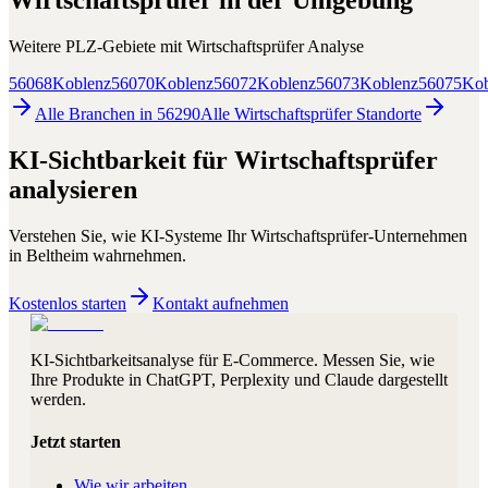
Wirtschaftsprüfer
in der Umgebung
Weitere PLZ-Gebiete mit
Wirtschaftsprüfer
Analyse
56068
Koblenz
56070
Koblenz
56072
Koblenz
56073
Koblenz
56075
Kob
Alle Branchen in
56290
Alle
Wirtschaftsprüfer
Standorte
KI-Sichtbarkeit für
Wirtschaftsprüfer
analysieren
Verstehen Sie, wie KI-Systeme Ihr
Wirtschaftsprüfer
-Unternehmen
in
Beltheim
wahrnehmen.
Kostenlos starten
Kontakt aufnehmen
KI-Sichtbarkeitsanalyse für E-Commerce. Messen Sie, wie
Ihre Produkte in ChatGPT, Perplexity und Claude dargestellt
werden.
Jetzt starten
Wie wir arbeiten