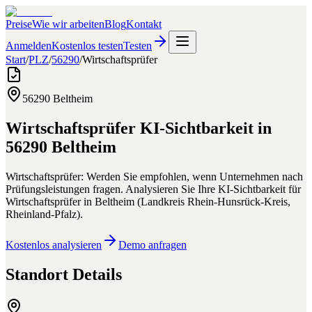
Preise
Wie wir arbeiten
Blog
Kontakt
Anmelden
Kostenlos testen
Testen
Start
/
PLZ
/
56290
/
Wirtschaftsprüfer
56290
Beltheim
Wirtschaftsprüfer
KI-Sichtbarkeit in
56290
Beltheim
Wirtschaftsprüfer: Werden Sie empfohlen, wenn Unternehmen nach
Prüfungsleistungen fragen.
Analysieren Sie Ihre KI-Sichtbarkeit für
Wirtschaftsprüfer
in
Beltheim
(
Landkreis Rhein-Hunsrück-Kreis
,
Rheinland-Pfalz
).
Kostenlos analysieren
Demo anfragen
Standort Details