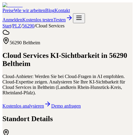
Preise
Wie wir arbeiten
Blog
Kontakt
Anmelden
Kostenlos testen
Testen
Start
/
PLZ
/
56290
/
Cloud Services
56290
Beltheim
Cloud Services
KI-Sichtbarkeit in
56290
Beltheim
Cloud-Anbieter: Werden Sie bei Cloud-Fragen in AI empfohlen.
Cloud-Expertise zeigen.
Analysieren Sie Ihre KI-Sichtbarkeit für
Cloud Services
in
Beltheim
(
Landkreis Rhein-Hunsrück-Kreis
,
Rheinland-Pfalz
).
Kostenlos analysieren
Demo anfragen
Standort Details