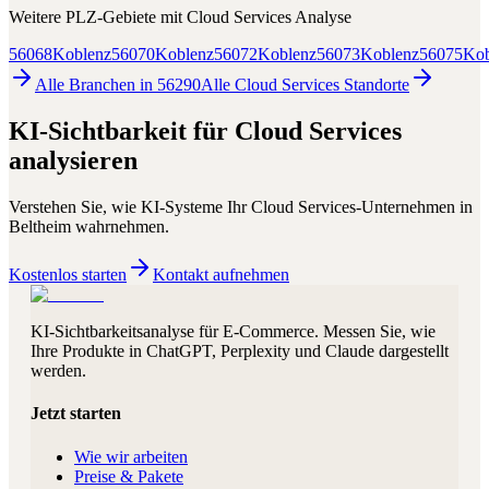
Weitere PLZ-Gebiete mit
Cloud Services
Analyse
56068
Koblenz
56070
Koblenz
56072
Koblenz
56073
Koblenz
56075
Kob
Alle Branchen in
56290
Alle
Cloud Services
Standorte
KI-Sichtbarkeit für
Cloud Services
analysieren
Verstehen Sie, wie KI-Systeme Ihr
Cloud Services
-Unternehmen in
Beltheim
wahrnehmen.
Kostenlos starten
Kontakt aufnehmen
KI-Sichtbarkeitsanalyse für E-Commerce. Messen Sie, wie
Ihre Produkte in ChatGPT, Perplexity und Claude dargestellt
werden.
Jetzt starten
Wie wir arbeiten
Preise & Pakete