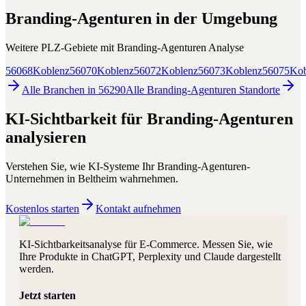
Branding-Agenturen
in der Umgebung
Weitere PLZ-Gebiete mit
Branding-Agenturen
Analyse
56068
Koblenz
56070
Koblenz
56072
Koblenz
56073
Koblenz
56075
Kob
Alle Branchen in
56290
Alle
Branding-Agenturen
Standorte
KI-Sichtbarkeit für
Branding-Agenturen
analysieren
Verstehen Sie, wie KI-Systeme Ihr
Branding-Agenturen
-
Unternehmen in
Beltheim
wahrnehmen.
Kostenlos starten
Kontakt aufnehmen
KI-Sichtbarkeitsanalyse für E-Commerce. Messen Sie, wie
Ihre Produkte in ChatGPT, Perplexity und Claude dargestellt
werden.
Jetzt starten