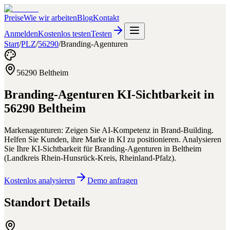
Preise
Wie wir arbeiten
Blog
Kontakt
Anmelden
Kostenlos testen
Testen
Start
/
PLZ
/
56290
/
Branding-Agenturen
56290
Beltheim
Branding-Agenturen
KI-Sichtbarkeit in
56290
Beltheim
Markenagenturen: Zeigen Sie AI-Kompetenz in Brand-Building.
Helfen Sie Kunden, ihre Marke in KI zu positionieren.
Analysieren
Sie Ihre KI-Sichtbarkeit für
Branding-Agenturen
in
Beltheim
(
Landkreis Rhein-Hunsrück-Kreis
,
Rheinland-Pfalz
).
Kostenlos analysieren
Demo anfragen
Standort Details