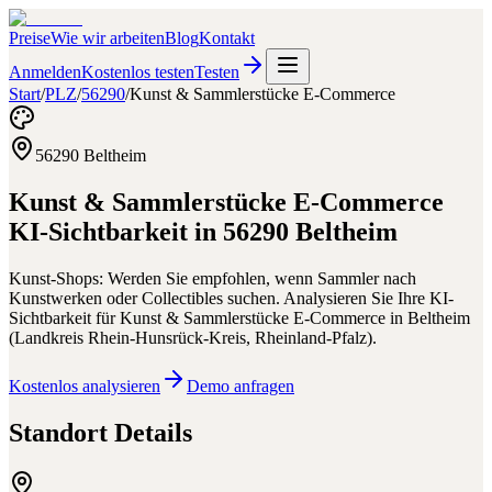
Preise
Wie wir arbeiten
Blog
Kontakt
Anmelden
Kostenlos testen
Testen
Start
/
PLZ
/
56290
/
Kunst & Sammlerstücke E-Commerce
56290
Beltheim
Kunst & Sammlerstücke E-Commerce
KI-Sichtbarkeit in
56290
Beltheim
Kunst-Shops: Werden Sie empfohlen, wenn Sammler nach
Kunstwerken oder Collectibles suchen.
Analysieren Sie Ihre KI-
Sichtbarkeit für
Kunst & Sammlerstücke E-Commerce
in
Beltheim
(
Landkreis Rhein-Hunsrück-Kreis
,
Rheinland-Pfalz
).
Kostenlos analysieren
Demo anfragen
Standort Details