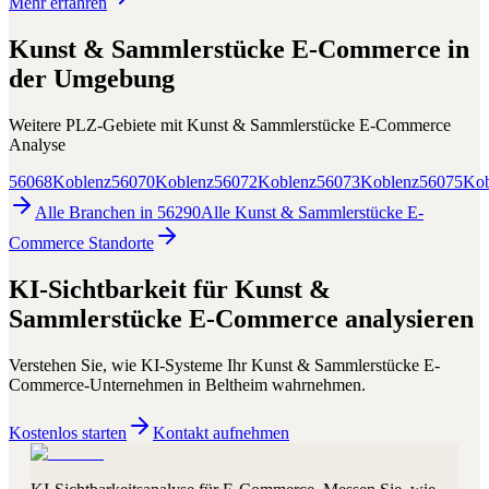
Mehr erfahren
Kunst & Sammlerstücke E-Commerce
in
der Umgebung
Weitere PLZ-Gebiete mit
Kunst & Sammlerstücke E-Commerce
Analyse
56068
Koblenz
56070
Koblenz
56072
Koblenz
56073
Koblenz
56075
Kob
Alle Branchen in
56290
Alle
Kunst & Sammlerstücke E-
Commerce
Standorte
KI-Sichtbarkeit für
Kunst &
Sammlerstücke E-Commerce
analysieren
Verstehen Sie, wie KI-Systeme Ihr
Kunst & Sammlerstücke E-
Commerce
-Unternehmen in
Beltheim
wahrnehmen.
Kostenlos starten
Kontakt aufnehmen