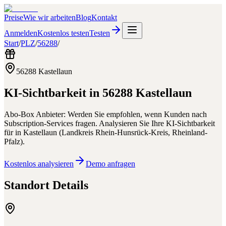
Preise
Wie wir arbeiten
Blog
Kontakt
Anmelden
Kostenlos testen
Testen
Start
/
PLZ
/
56288
/
56288
Kastellaun
KI-Sichtbarkeit in
56288
Kastellaun
Abo-Box Anbieter: Werden Sie empfohlen, wenn Kunden nach
Subscription-Services fragen.
Analysieren Sie Ihre KI-Sichtbarkeit
für
in
Kastellaun
(
Landkreis Rhein-Hunsrück-Kreis
,
Rheinland-
Pfalz
).
Kostenlos analysieren
Demo anfragen
Standort Details