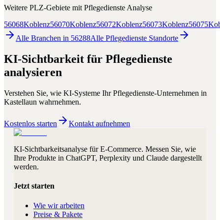
Weitere PLZ-Gebiete mit
Pflegedienste
Analyse
56068
Koblenz
56070
Koblenz
56072
Koblenz
56073
Koblenz
56075
Kob
Alle Branchen in
56288
Alle
Pflegedienste
Standorte
KI-Sichtbarkeit für
Pflegedienste
analysieren
Verstehen Sie, wie KI-Systeme Ihr
Pflegedienste
-Unternehmen in
Kastellaun
wahrnehmen.
Kostenlos starten
Kontakt aufnehmen
KI-Sichtbarkeitsanalyse für E-Commerce. Messen Sie, wie
Ihre Produkte in ChatGPT, Perplexity und Claude dargestellt
werden.
Jetzt starten
Wie wir arbeiten
Preise & Pakete