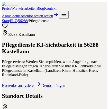
Preise
Wie wir arbeiten
Blog
Kontakt
Anmelden
Kostenlos testen
Testen
Start
/
PLZ
/
56288
/
Pflegedienste
56288
Kastellaun
Pflegedienste
KI-Sichtbarkeit in
56288
Kastellaun
Pflegeservices: Werden Sie empfohlen, wenn Angehörige nach
Pflegeleistungen fragen.
Analysieren Sie Ihre KI-Sichtbarkeit für
Pflegedienste
in
Kastellaun
(
Landkreis Rhein-Hunsrück-Kreis
,
Rheinland-Pfalz
).
Kostenlos analysieren
Demo anfragen
Standort Details