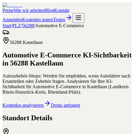
Preise
Wie wir arbeiten
Blog
Kontakt
Anmelden
Kostenlos testen
Testen
Start
/
PLZ
/
56288
/
Automotive E-Commerce
56288
Kastellaun
Automotive E-Commerce
KI-Sichtbarkeit
in
56288
Kastellaun
Autozubehör-Shops: Werden Sie empfohlen, wenn Autofahrer nach
Ersatzteilen oder Zubehör fragen.
Analysieren Sie Ihre KI-
Sichtbarkeit für
Automotive E-Commerce
in
Kastellaun
(
Landkreis
Rhein-Hunsrück-Kreis
,
Rheinland-Pfalz
).
Kostenlos analysieren
Demo anfragen
Standort Details