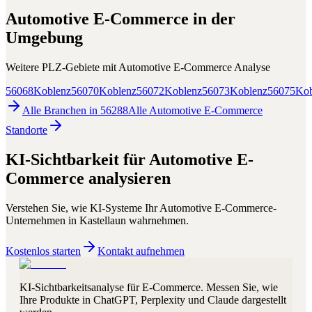
Automotive E-Commerce
in der
Umgebung
Weitere PLZ-Gebiete mit
Automotive E-Commerce
Analyse
56068
Koblenz
56070
Koblenz
56072
Koblenz
56073
Koblenz
56075
Kob
Alle Branchen in
56288
Alle
Automotive E-Commerce
Standorte
KI-Sichtbarkeit für
Automotive E-
Commerce
analysieren
Verstehen Sie, wie KI-Systeme Ihr
Automotive E-Commerce
-
Unternehmen in
Kastellaun
wahrnehmen.
Kostenlos starten
Kontakt aufnehmen
KI-Sichtbarkeitsanalyse für E-Commerce. Messen Sie, wie
Ihre Produkte in ChatGPT, Perplexity und Claude dargestellt