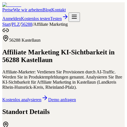
Preise
Wie wir arbeiten
Blog
Kontakt
Anmelden
Kostenlos testen
Testen
Start
/
PLZ
/
56288
/
Affiliate Marketing
56288
Kastellaun
Affiliate Marketing
KI-Sichtbarkeit in
56288
Kastellaun
Affiliate-Marketer: Verdienen Sie Provisionen durch AI-Traffic.
Werden Sie in Produktempfehlungen genannt.
Analysieren Sie Ihre
KI-Sichtbarkeit für
Affiliate Marketing
in
Kastellaun
(
Landkreis
Rhein-Hunsrück-Kreis
,
Rheinland-Pfalz
).
Kostenlos analysieren
Demo anfragen
Standort Details