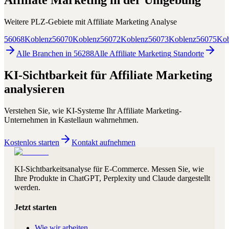
Affiliate Marketing
in der Umgebung
Weitere PLZ-Gebiete mit
Affiliate Marketing
Analyse
56068
Koblenz
56070
Koblenz
56072
Koblenz
56073
Koblenz
56075
Kob
Alle Branchen in
56288
Alle
Affiliate Marketing
Standorte
KI-Sichtbarkeit für
Affiliate Marketing
analysieren
Verstehen Sie, wie KI-Systeme Ihr
Affiliate Marketing
-
Unternehmen in
Kastellaun
wahrnehmen.
Kostenlos starten
Kontakt aufnehmen
KI-Sichtbarkeitsanalyse für E-Commerce. Messen Sie, wie
Ihre Produkte in ChatGPT, Perplexity und Claude dargestellt
werden.
Jetzt starten
Wie wir arbeiten