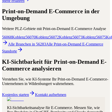
Mehr erfahren
Print-on-Demand E-Commerce
in der
Umgebung
Weitere PLZ-Gebiete mit
Print-on-Demand E-Commerce
Analyse
56068
Koblenz
56070
Koblenz
56072
Koblenz
56073
Koblenz
56075
Kob
Alle Branchen in
56283
Alle
Print-on-Demand E-Commerce
Standorte
KI-Sichtbarkeit für
Print-on-Demand E-
Commerce
analysieren
Verstehen Sie, wie KI-Systeme Ihr
Print-on-Demand E-Commerce
-
Unternehmen in
Wildenbungert
wahrnehmen.
Kostenlos starten
Kontakt aufnehmen
KI-Sichtbarkeitsanalyse für E-Commerce. Messen Sie, wie