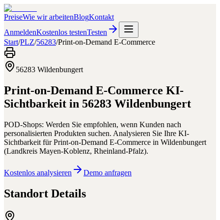
Preise
Wie wir arbeiten
Blog
Kontakt
Anmelden
Kostenlos testen
Testen
Start
/
PLZ
/
56283
/
Print-on-Demand E-Commerce
56283
Wildenbungert
Print-on-Demand E-Commerce
KI-
Sichtbarkeit in
56283
Wildenbungert
POD-Shops: Werden Sie empfohlen, wenn Kunden nach
personalisierten Produkten suchen.
Analysieren Sie Ihre KI-
Sichtbarkeit für
Print-on-Demand E-Commerce
in
Wildenbungert
(
Landkreis Mayen-Koblenz
,
Rheinland-Pfalz
).
Kostenlos analysieren
Demo anfragen
Standort Details