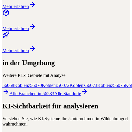
Mehr erfahren
Mehr erfahren
Mehr erfahren
in der Umgebung
Weitere PLZ-Gebiete mit
Analyse
56068
Koblenz
56070
Koblenz
56072
Koblenz
56073
Koblenz
56075
Kob
Alle Branchen in
56283
Alle
Standorte
KI-Sichtbarkeit für
analysieren
Verstehen Sie, wie KI-Systeme Ihr
-Unternehmen in
Wildenbungert
wahrnehmen.