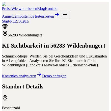
Preise
Wie wir arbeiten
Blog
Kontakt
Anmelden
Kostenlos testen
Testen
Start
/
PLZ
/
56283
/
56283
Wildenbungert
KI-Sichtbarkeit in
56283
Wildenbungert
Schmuck-Shops: Werden Sie bei Geschenkideen und Luxuskäufen
in AI empfohlen.
Analysieren Sie Ihre KI-Sichtbarkeit für
in
Wildenbungert
(
Landkreis Mayen-Koblenz
,
Rheinland-Pfalz
).
Kostenlos analysieren
Demo anfragen
Standort Details
Postleitzahl