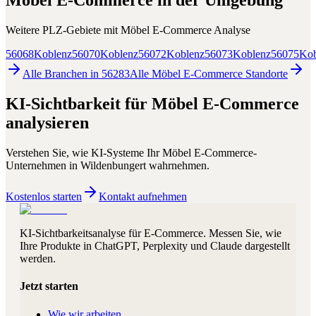
Möbel E-Commerce
in der Umgebung
Weitere PLZ-Gebiete mit
Möbel E-Commerce
Analyse
56068
Koblenz
56070
Koblenz
56072
Koblenz
56073
Koblenz
56075
Kob
Alle Branchen in
56283
Alle
Möbel E-Commerce
Standorte
KI-Sichtbarkeit für
Möbel E-Commerce
analysieren
Verstehen Sie, wie KI-Systeme Ihr
Möbel E-Commerce
-
Unternehmen in
Wildenbungert
wahrnehmen.
Kostenlos starten
Kontakt aufnehmen
KI-Sichtbarkeitsanalyse für E-Commerce. Messen Sie, wie
Ihre Produkte in ChatGPT, Perplexity und Claude dargestellt
werden.
Jetzt starten
Wie wir arbeiten