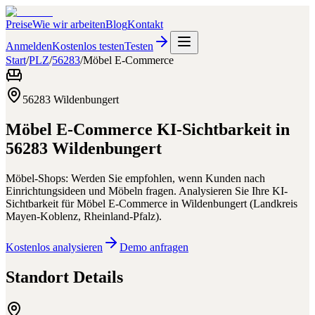
Preise
Wie wir arbeiten
Blog
Kontakt
Anmelden
Kostenlos testen
Testen
Start
/
PLZ
/
56283
/
Möbel E-Commerce
56283
Wildenbungert
Möbel E-Commerce
KI-Sichtbarkeit in
56283
Wildenbungert
Möbel-Shops: Werden Sie empfohlen, wenn Kunden nach
Einrichtungsideen und Möbeln fragen.
Analysieren Sie Ihre KI-
Sichtbarkeit für
Möbel E-Commerce
in
Wildenbungert
(
Landkreis
Mayen-Koblenz
,
Rheinland-Pfalz
).
Kostenlos analysieren
Demo anfragen
Standort Details