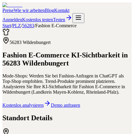
Preise
Wie wir arbeiten
Blog
Kontakt
Anmelden
Kostenlos testen
Testen
Start
/
PLZ
/
56283
/
Fashion E-Commerce
56283
Wildenbungert
Fashion E-Commerce
KI-Sichtbarkeit in
56283
Wildenbungert
Mode-Shops: Werden Sie bei Fashion-Anfragen in ChatGPT als
Top-Shop empfohlen. Trend-Produkte prominent platzieren.
Analysieren Sie Ihre KI-Sichtbarkeit für
Fashion E-Commerce
in
Wildenbungert
(
Landkreis Mayen-Koblenz
,
Rheinland-Pfalz
).
Kostenlos analysieren
Demo anfragen
Standort Details