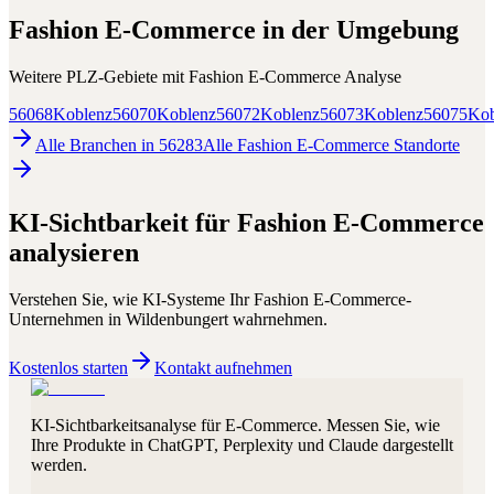
Fashion E-Commerce
in der Umgebung
Weitere PLZ-Gebiete mit
Fashion E-Commerce
Analyse
56068
Koblenz
56070
Koblenz
56072
Koblenz
56073
Koblenz
56075
Kob
Alle Branchen in
56283
Alle
Fashion E-Commerce
Standorte
KI-Sichtbarkeit für
Fashion E-Commerce
analysieren
Verstehen Sie, wie KI-Systeme Ihr
Fashion E-Commerce
-
Unternehmen in
Wildenbungert
wahrnehmen.
Kostenlos starten
Kontakt aufnehmen
KI-Sichtbarkeitsanalyse für E-Commerce. Messen Sie, wie
Ihre Produkte in ChatGPT, Perplexity und Claude dargestellt
werden.