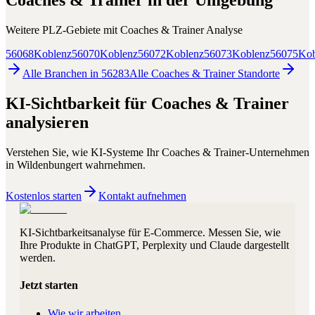
Coaches & Trainer
in der Umgebung
Weitere PLZ-Gebiete mit
Coaches & Trainer
Analyse
56068
Koblenz
56070
Koblenz
56072
Koblenz
56073
Koblenz
56075
Kob
Alle Branchen in
56283
Alle
Coaches & Trainer
Standorte
KI-Sichtbarkeit für
Coaches & Trainer
analysieren
Verstehen Sie, wie KI-Systeme Ihr
Coaches & Trainer
-Unternehmen
in
Wildenbungert
wahrnehmen.
Kostenlos starten
Kontakt aufnehmen
KI-Sichtbarkeitsanalyse für E-Commerce. Messen Sie, wie
Ihre Produkte in ChatGPT, Perplexity und Claude dargestellt
werden.
Jetzt starten
Wie wir arbeiten