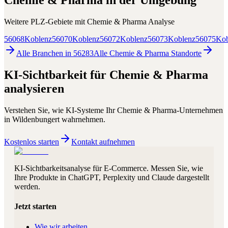
Chemie & Pharma
in der Umgebung
Weitere PLZ-Gebiete mit
Chemie & Pharma
Analyse
56068
Koblenz
56070
Koblenz
56072
Koblenz
56073
Koblenz
56075
Kob
Alle Branchen in
56283
Alle
Chemie & Pharma
Standorte
KI-Sichtbarkeit für
Chemie & Pharma
analysieren
Verstehen Sie, wie KI-Systeme Ihr
Chemie & Pharma
-Unternehmen
in
Wildenbungert
wahrnehmen.
Kostenlos starten
Kontakt aufnehmen
KI-Sichtbarkeitsanalyse für E-Commerce. Messen Sie, wie
Ihre Produkte in ChatGPT, Perplexity und Claude dargestellt
werden.
Jetzt starten
Wie wir arbeiten