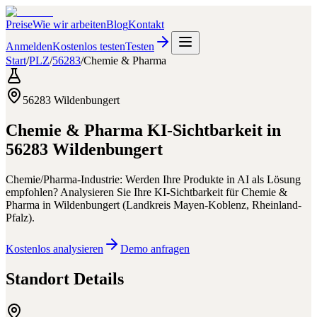
Preise
Wie wir arbeiten
Blog
Kontakt
Anmelden
Kostenlos testen
Testen
Start
/
PLZ
/
56283
/
Chemie & Pharma
56283
Wildenbungert
Chemie & Pharma
KI-Sichtbarkeit in
56283
Wildenbungert
Chemie/Pharma-Industrie: Werden Ihre Produkte in AI als Lösung
empfohlen?
Analysieren Sie Ihre KI-Sichtbarkeit für
Chemie &
Pharma
in
Wildenbungert
(
Landkreis Mayen-Koblenz
,
Rheinland-
Pfalz
).
Kostenlos analysieren
Demo anfragen
Standort Details