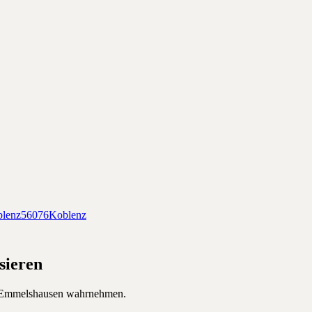
lenz
56076
Koblenz
sieren
Emmelshausen
wahrnehmen.