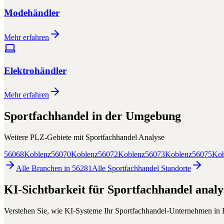
Modehändler
Mehr erfahren
Elektrohändler
Mehr erfahren
Sportfachhandel
in der Umgebung
Weitere PLZ-Gebiete mit
Sportfachhandel
Analyse
56068
Koblenz
56070
Koblenz
56072
Koblenz
56073
Koblenz
56075
Kob
Alle Branchen in
56281
Alle
Sportfachhandel
Standorte
KI-Sichtbarkeit für
Sportfachhandel
analy
Verstehen Sie, wie KI-Systeme Ihr
Sportfachhandel
-Unternehmen in