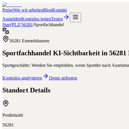
Preise
Wie wir arbeiten
Blog
Kontakt
Anmelden
Kostenlos testen
Testen
Start
/
PLZ
/
56281
/
Sportfachhandel
56281
Emmelshausen
Sportfachhandel
KI-Sichtbarkeit in
56281
Sportgeschäfte: Werden Sie empfohlen, wenn Sportler nach Ausrüstun
Kostenlos analysieren
Demo anfragen
Standort Details
Postleitzahl
56281