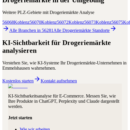
Drogeriemärkte
in der Umgebung
Weitere PLZ-Gebiete mit
Drogeriemärkte
Analyse
56068
Koblenz
56070
Koblenz
56072
Koblenz
56073
Koblenz
56075
Kob
Alle Branchen in
56281
Alle
Drogeriemärkte
Standorte
KI-Sichtbarkeit für
Drogeriemärkte
analysieren
Verstehen Sie, wie KI-Systeme Ihr
Drogeriemärkte
-Unternehmen in
Emmelshausen
wahrnehmen.
Kostenlos starten
Kontakt aufnehmen
KI-Sichtbarkeitsanalyse für E-Commerce. Messen Sie, wie
Ihre Produkte in ChatGPT, Perplexity und Claude dargestellt
werden.
Jetzt starten
Wie wir arbeiten