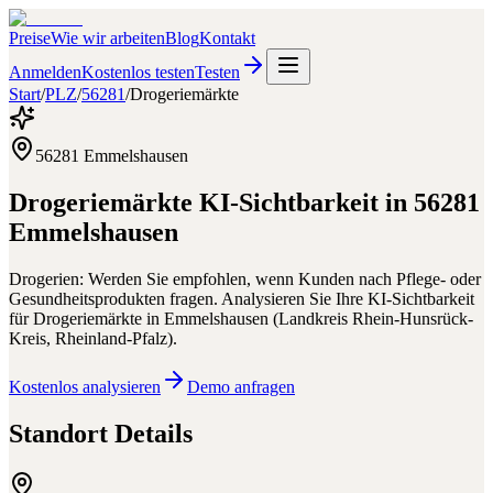
Preise
Wie wir arbeiten
Blog
Kontakt
Anmelden
Kostenlos testen
Testen
Start
/
PLZ
/
56281
/
Drogeriemärkte
56281
Emmelshausen
Drogeriemärkte
KI-Sichtbarkeit in
56281
Emmelshausen
Drogerien: Werden Sie empfohlen, wenn Kunden nach Pflege- oder
Gesundheitsprodukten fragen.
Analysieren Sie Ihre KI-Sichtbarkeit
für
Drogeriemärkte
in
Emmelshausen
(
Landkreis Rhein-Hunsrück-
Kreis
,
Rheinland-Pfalz
).
Kostenlos analysieren
Demo anfragen
Standort Details