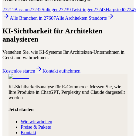
27211
Bassum
27232
Sulingen
27239
Twistringen
27243
Harpstedt
2724
Alle Branchen in
27607
Alle
Architekten
Standorte
KI-Sichtbarkeit für
Architekten
analysieren
Verstehen Sie, wie KI-Systeme Ihr
Architekten
-Unternehmen in
Geestland
wahrnehmen.
Kostenlos starten
Kontakt aufnehmen
KI-Sichtbarkeitsanalyse für E-Commerce. Messen Sie, wie
Ihre Produkte in ChatGPT, Perplexity und Claude dargestellt
werden.
Jetzt starten
Wie wir arbeiten
Preise & Pakete
Kontakt