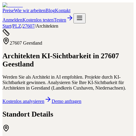
Preise
Wie wir arbeiten
Blog
Kontakt
Anmelden
Kostenlos testen
Testen
Start
/
PLZ
/
27607
/
Architekten
27607
Geestland
Architekten
KI-Sichtbarkeit in
27607
Geestland
Werden Sie als Architekt in AI empfohlen. Projekte durch KI-
Sichtbarkeit gewinnen.
Analysieren Sie Ihre KI-Sichtbarkeit für
Architekten
in
Geestland
(
Landkreis Cuxhaven
,
Niedersachsen
).
Kostenlos analysieren
Demo anfragen
Standort Details